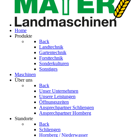
Home
Produkte
Back
Landtechnik
Gartentechnik
Forsttechnik
Sonderkulturen
Sonstiges
Maschinen
Über uns
Back
Unser Unternehmen
Unsere Leistungen
Öffnungszeiten
Ansprech­partner Schliengen
Ansprech­partner Hornberg
Standorte
Back
Schliengen
Hornberg / Niederwasser