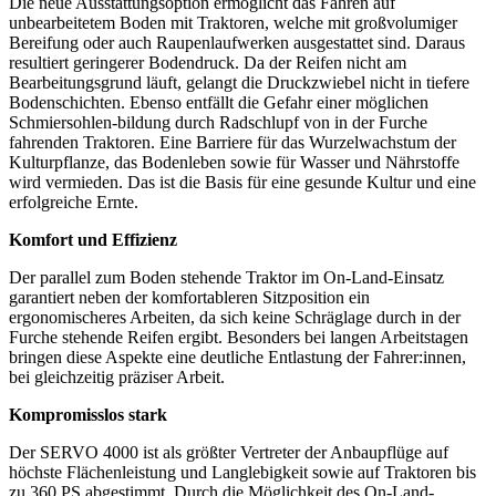
Die neue Ausstattungsoption ermöglicht das Fahren auf
unbearbeitetem Boden mit Traktoren, welche mit großvolumiger
Bereifung oder auch Raupenlaufwerken ausgestattet sind. Daraus
resultiert geringerer Bodendruck. Da der Reifen nicht am
Bearbeitungsgrund läuft, gelangt die Druckzwiebel nicht in tiefere
Bodenschichten. Ebenso entfällt die Gefahr einer möglichen
Schmiersohlen-bildung durch Radschlupf von in der Furche
fahrenden Traktoren. Eine Barriere für das Wurzelwachstum der
Kulturpflanze, das Bodenleben sowie für Wasser und Nährstoffe
wird vermieden. Das ist die Basis für eine gesunde Kultur und eine
erfolgreiche Ernte.
Komfort und Effizienz
Der parallel zum Boden stehende Traktor im On-Land-Einsatz
garantiert neben der komfortableren Sitzposition ein
ergonomischeres Arbeiten, da sich keine Schräglage durch in der
Furche stehende Reifen ergibt. Besonders bei langen Arbeitstagen
bringen diese Aspekte eine deutliche Entlastung der Fahrer:innen,
bei gleichzeitig präziser Arbeit.
Kompromisslos stark
Der SERVO 4000 ist als größter Vertreter der Anbaupflüge auf
höchste Flächenleistung und Langlebigkeit sowie auf Traktoren bis
zu 360 PS abgestimmt. Durch die Möglichkeit des On-Land-