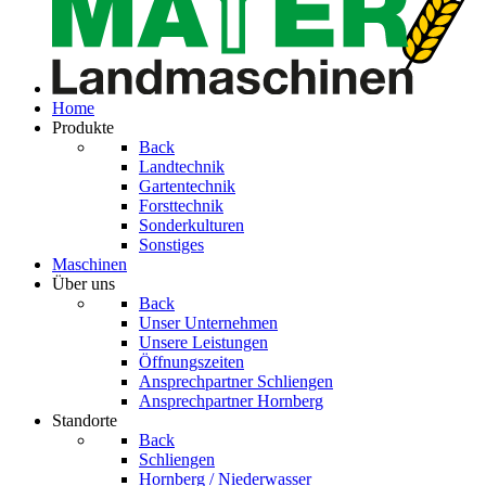
Home
Produkte
Back
Landtechnik
Gartentechnik
Forsttechnik
Sonderkulturen
Sonstiges
Maschinen
Über uns
Back
Unser Unternehmen
Unsere Leistungen
Öffnungszeiten
Ansprech­partner Schliengen
Ansprech­partner Hornberg
Standorte
Back
Schliengen
Hornberg / Niederwasser