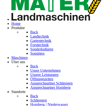
Home
Produkte
Back
Landtechnik
Gartentechnik
Forsttechnik
Sonderkulturen
Sonstiges
Maschinen
Über uns
Back
Unser Unternehmen
Unsere Leistungen
Öffnungszeiten
Ansprech­partner Schliengen
Ansprech­partner Hornberg
Standorte
Back
Schliengen
Hornberg / Niederwasser